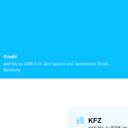
Kredit
jetzt bis zu 2000 € im Jahr sparen! inkl. kostenloser Direkt-
Beratung
KFZ
jetzt bis zu 800€ i