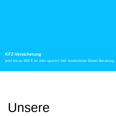
KFZ-Versicherung
jetzt bis zu 800 € im Jahr sparen! inkl. kostenloser Direkt-Beratung
Unsere