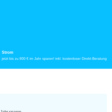
Strom
jetzt bis zu 800 € im Jahr sparen! inkl. kostenloser Direkt-Beratung
m Jahr sparen