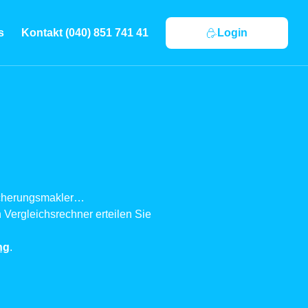
s
Kontakt (040) 851 741 41
Login
sicherungsmakler…
 Vergleichsrechner erteilen Sie
ng
.