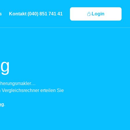
s
Kontakt (040) 851 741 41
Login
ng
sicherungsmakler…
 Vergleichsrechner erteilen Sie
ng
.