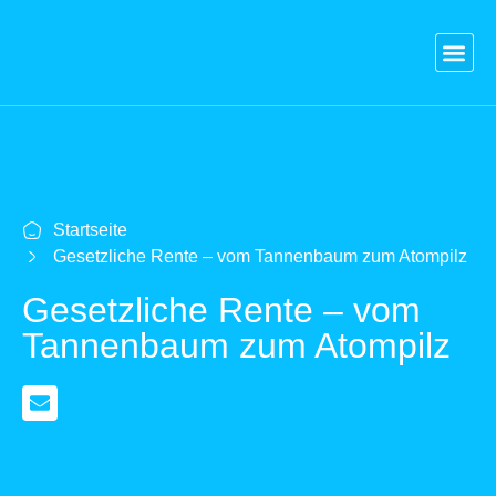
Blog
Versicherungen
Vergleich Kredit
Strom & Gas
Kontakt
Login
Startseite
Gesetzliche Rente – vom Tannenbaum zum Atompilz
Gesetzliche Rente – vom
Tannenbaum zum Atompilz