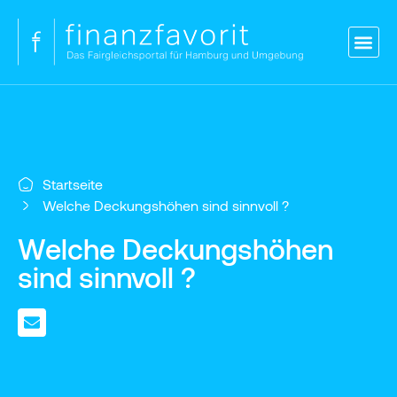
Blog
Versicherungen
Vergleich Kredit
Strom & Gas
Kontakt
Login
Startseite
Welche Deckungshöhen sind sinnvoll ?
Welche Deckungshöhen
sind sinnvoll ?