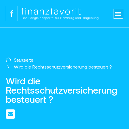
Blog
Versicherungen
Vergleich Kredit
Strom & Gas
Kontakt
Login
Startseite
Wird die Rechtsschutzversicherung besteuert ?
Wird die
Rechtsschutzversicherung
besteuert ?