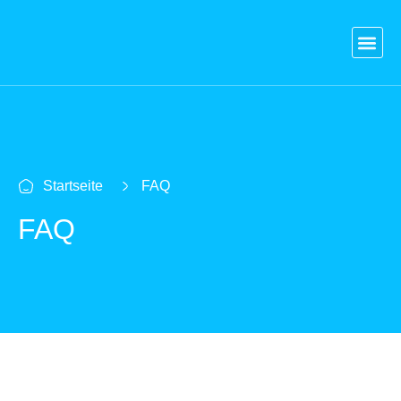
Blog
Versicherungen
Vergleich Kredit
Strom & Gas
Kontakt
Login
Startseite
FAQ
FAQ