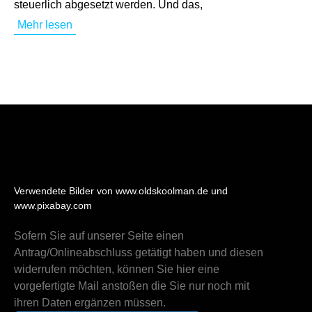
steuerlich abgesetzt werden. Und das,
Mehr lesen
Verwendete Bilder von www.oldskoolman.de und
www.pixabay.com
Sofern Sie auf unserer Seite einen
Antrag/Onlineabschluss getätigt haben und diesen
widerrufen möchten, können Sie hier eine
vorgefertigte Mail anstoßen die Sie nur noch mit
ihren Daten ergänzen müssen.